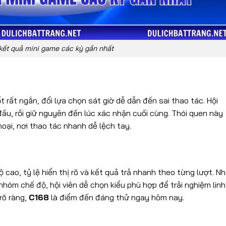
kết quả mini game các kỳ gần nhất
 rất ngắn, đổi lựa chọn sát giờ dễ dẫn đến sai thao tác. Hội
đầu, rồi giữ nguyên đến lúc xác nhận cuối cùng. Thói quen này
hoại, nơi thao tác nhanh dễ lệch tay.
độ cao, tỷ lệ hiển thị rõ và kết quả trả nhanh theo từng lượt. N
 nhóm chế độ, hội viên dễ chọn kiểu phù hợp để trải nghiệm linh
rõ ràng,
C168
là điểm đến đáng thử ngay hôm nay.