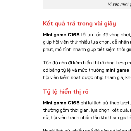
Vì sao mini
Kết quả trả trong vài giây
Mini game C168
tối ưu tốc độ vòng chơi,
giúp hội viên thử nhiều lựa chọn, dễ nhận 
phút, mô hình nhanh giúp tiết kiệm thời gi
Tốc độ còn đi kèm hiển thị rõ ràng từng 
có bảng tỷ lệ và mức thưởng
mini game
hội viên kiểm soát được nhịp tham gia, kh
Tỷ lệ hiển thị rõ
Mini game C168
ghi lại lịch sử theo lượt
thường gồm thời gian, lựa chọn, kết quả, 
sử, hội viên tránh nhầm lẫn khi tham gia l
Ngoài lịch sử, nhiều chế độ còn có bảng t