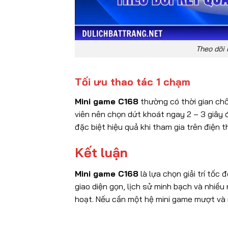
Theo dõi 
Tối ưu thao tác 1 chạm
Mini game C168
thường có thời gian chốt
viên nên chọn dứt khoát ngay 2 – 3 giây 
đặc biệt hiệu quả khi tham gia trên điện t
Kết luận
Mini game C168
là lựa chọn giải trí tốc 
giao diện gọn, lịch sử minh bạch và nhiều
hoạt. Nếu cần một hệ mini game mượt và 